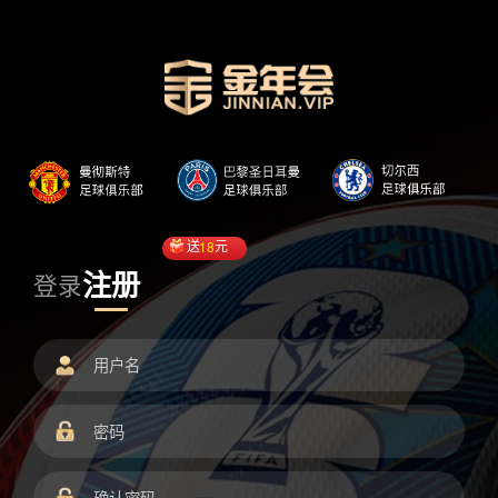
送
18
元
注册
登录